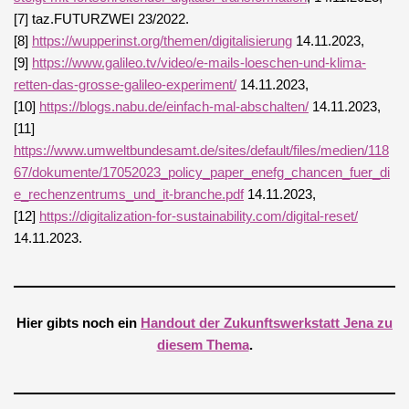
[7] taz.FUTURZWEI 23/2022.
[8]
https://wupperinst.org/themen/digitalisierung
14.11.2023,
[9]
https://www.galileo.tv/video/e-mails-loeschen-und-klima-
retten-das-grosse-galileo-experiment/
14.11.2023,
[10]
https://blogs.nabu.de/einfach-mal-abschalten/
14.11.2023,
[11]
https://www.umweltbundesamt.de/sites/default/files/medien/118
67/dokumente/17052023_policy_paper_enefg_chancen_fuer_di
e_rechenzentrums_und_it-branche.pdf
14.11.2023,
[12]
https://digitalization-for-sustainability.com/digital-reset/
14.11.2023.
Hier gibts noch ein
Handout der Zukunftswerkstatt Jena zu
diesem Thema
.