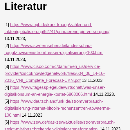
Literatur
[1]
https://www.bpb.de/kurz-knapp/zahlen-und-
fakten/globalisierung/52741/primaerenergie-versorgung/
13.11.2023,
[2]
https://www.swrfernsehen.de/landesschau-
rp/gutzuwissen/stromfresser-digitalisierung-100.html
13.11.2023,
[3]
https://www.cisco.com/c/dam/m/en_us/service-
provider/ciscoknowledgenetwork/files/604_06_14-16-
2016_VNI_Complete_Forecast-CKN.pdf
13.11.2023,
[4]
https://www.tagesspiegel.de/wirtschaft/was-unser-
digitalkonsum-an-energie-kostet-6868006.html
14.11.2023,
[5]
https://www.deutschlandfunk.de/stromverbrauch-
digitalisierung-internet-bitcoin-rechenzentren-abwaerme-
100.html
14.11.2023,
[6]
https://www.zew.de/das-zew/aktuelles/stromverbrauch-
steigt-mit-fortschreitender-digitaler-transformation
, 14.11.2023,