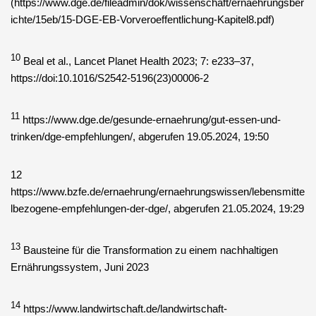
(https://www.dge.de/fileadmin/dok/wissenschaft/ernaehrungsber
ichte/15eb/15-DGE-EB-Vorveroeffentlichung-Kapitel8.pdf)
10
Beal et al., Lancet Planet Health 2023; 7: e233–37,
https://doi:10.1016/S2542-5196(23)00006-2
11
https://www.dge.de/gesunde-ernaehrung/gut-essen-und-
trinken/dge-empfehlungen/, abgerufen 19.05.2024, 19:50
12
https://www.bzfe.de/ernaehrung/ernaehrungswissen/lebensmitte
lbezogene-empfehlungen-der-dge/, abgerufen 21.05.2024, 19:29
13
Bausteine für die Transformation zu einem nachhaltigen
Ernährungssystem, Juni 2023
14
https://www.landwirtschaft.de/landwirtschaft-